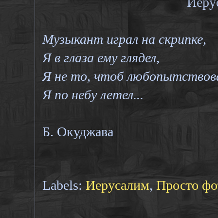
Иеру
Музыкант играл на скрипке,
Я в глаза ему глядел,
Я не то, чтоб любопытствов
Я по небу летел...
Б. Окуджава
Labels:
Иерусалим
,
Просто фо