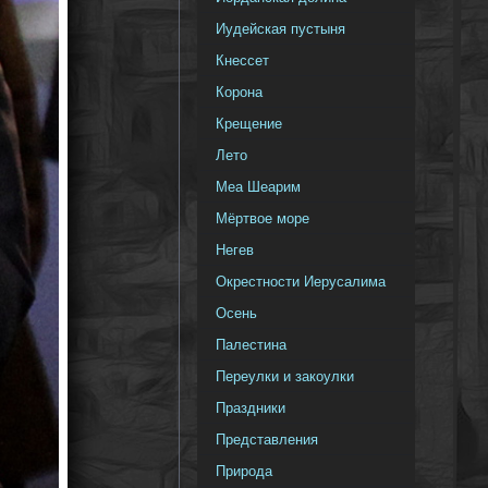
Иудейская пустыня
Кнессет
Корона
Крещение
Лето
Меа Шеарим
Мёртвое море
Негев
Окрестности Иерусалима
Осень
Палестина
Переулки и закоулки
Праздники
Представления
Природа