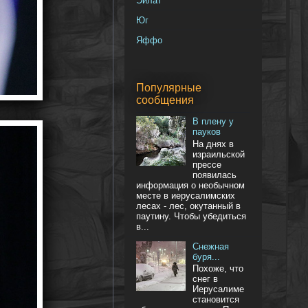
Эйлат
Юг
Яффо
Популярные
сообщения
В плену у
пауков
На днях в
израильской
прессе
появилась
информация о необычном
месте в иерусалимских
лесах - лес, окутанный в
паутину. Чтобы убедиться
в...
Снежная
буря...
Похоже, что
снег в
Иерусалиме
становится