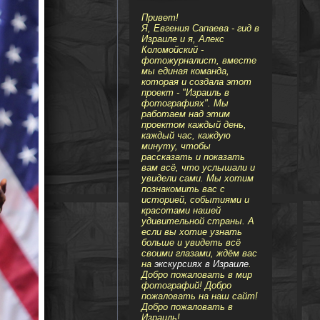
Привет!
Я, Евгения Сапаева - гид в
Израиле и я, Алекс
Коломойский -
фотожурналист, вместе
мы единая команда,
которая и создала этот
проект - "Израиль в
фотографиях". Мы
работаем над этим
проектом каждый день,
каждый час, каждую
минуту, чтобы
рассказать и показать
вам всё, что услышали и
увидели сами. Мы хотим
познакомить вас с
историей, событиями и
красотами нашей
удивительной страны. А
если вы хотие узнать
больше и увидеть всё
своими глазами, ждём вас
на
экскурсиях в Израиле
.
Добро пожаловать в мир
фотографий! Добро
пожаловать на наш сайт!
Добро пожаловать в
Израиль!