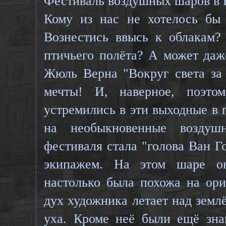
Фестиваль воздушных шаров в 
Кому из нас не хотелось бы
Вознестись ввысь к облакам?
птичьего полёта? А может даж
Жюль Верна "Вокруг света за
мечты! И, наверное, поэто
устремились в эти выходные в 
на необыкновенные возду
фестиваля стала "голова Ван Г
экипажем. На этом шаре он
настолько была похожа на ори
дух художника летает над земл
уха. Кроме неё были ещё зна