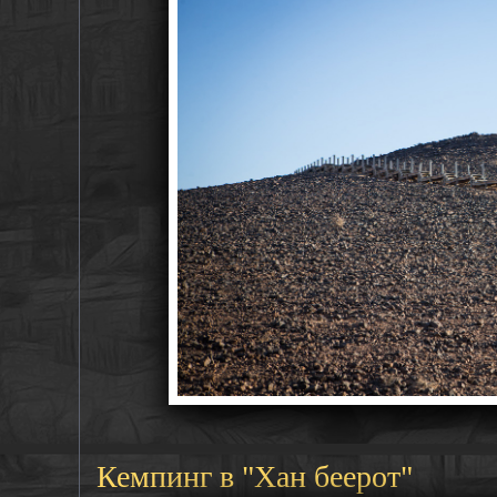
Кемпинг в "Хан беерот"