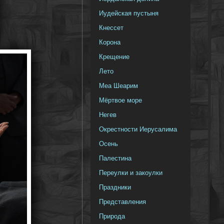
Иудейская пустыня
Кнессет
Корона
Крещение
Лето
Меа Шеарим
Мёртвое море
Негев
Окрестности Иерусалима
Осень
Палестина
Переулки и закоулки
Праздники
Представления
Природа