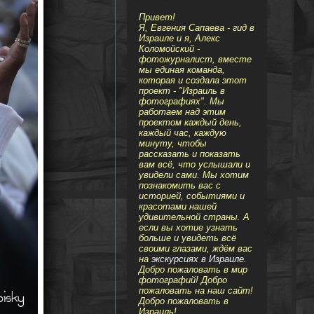
Привет!
Я, Евгения Сапаева - гид в
Израиле и я, Алекс
Коломойский -
фотожурналист, вместе
мы единая команда,
которая и создала этот
проект - "Израиль в
фотографиях". Мы
работаем над этим
проектом каждый день,
каждый час, каждую
минуту, чтобы
рассказать и показать
вам всё, что услышали и
увидели сами. Мы хотим
познакомить вас с
историей, событиями и
красотами нашей
удивительной страны. А
если вы хотие узнать
больше и увидеть всё
своими глазами, ждём вас
на
экскурсиях в Израиле
.
Добро пожаловать в мир
фотографий! Добро
пожаловать на наш сайт!
Добро пожаловать в
Израиль!