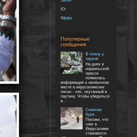
Эйлат
Юг
Яффо
Популярные
сообщения
В плену у
пауков
На днях в
израильской
прессе
появилась
информация о необычном
месте в иерусалимских
лесах - лес, окутанный в
паутину. Чтобы убедиться
в...
Снежная
буря...
Похоже, что
снег в
Иерусалиме
становится