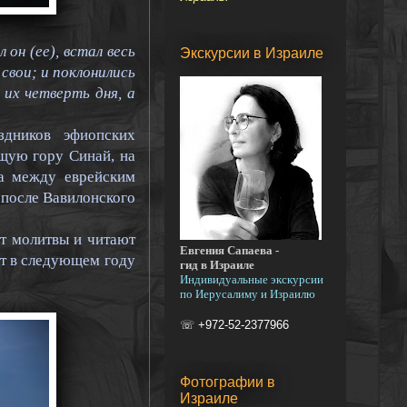
 он (ее), встал весь
Экскурсии в Израиле
 свои; и поклонились
 их четверть дня, а
аздников эфиопских
щую гору Синай, на
а между еврейским
 после Вавилонского
ят молитвы и читают
Евгения Сапаева -
ят в следующем году
гид в Израиле
Индивидуальные экскурсии
по Иерусалиму и Израилю
☏ +972-52-2377966
Фотографии в
Израиле