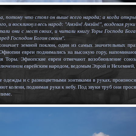
да, потому что стоял он выше всего народа; а когда открыл
го, и воскликнул весь народ: "Амэйн! Амэйн!", воздевая руки
тали они с мест своих, и читали книгу Торы Господа Бога
 пред Господом Богом своим".
 означает земной поклон, один из самых значительных пр
 Эфиопии евреи поднимались на высокую гору, напоминаю
ия Торы. Эфиопские евреи отмечают возобновление союз
аключенном еврейским народом, ведомым Эзрой и Нехемией,
е одежды и с разноцветными зонтиками в руках, произнос
т колени, поднимая руки к небу. Под звуки труб они прос
лиме.