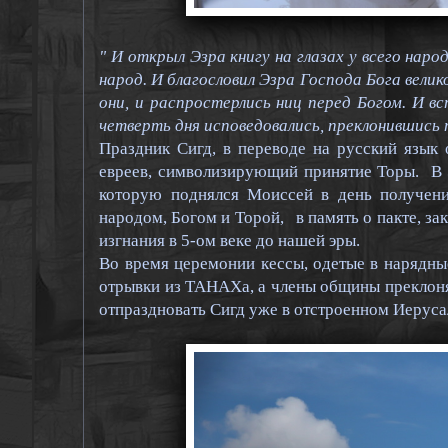
" И открыл Эзра книгу на глазах у всего наро
народ. И благословил Эзра Господа Бога велико
они, и распростерлись ниц перед Богом. И вс
четверть дня исповедовались, преклонившись
Праздник Сигд, в переводе на русский язык
евреев, символизирующий принятие Торы. В
которую поднялся Моиссей в день получен
народом, Богом и Торой, в память о пакте, з
изгнания в 5-ом веке до нашей эры.
Во время церемонии кессы, одетые в нарядны
отрывки из ТАНАХа, а члены общины преклоняю
отпраздновать Сигд уже в отстроенном Иеруса