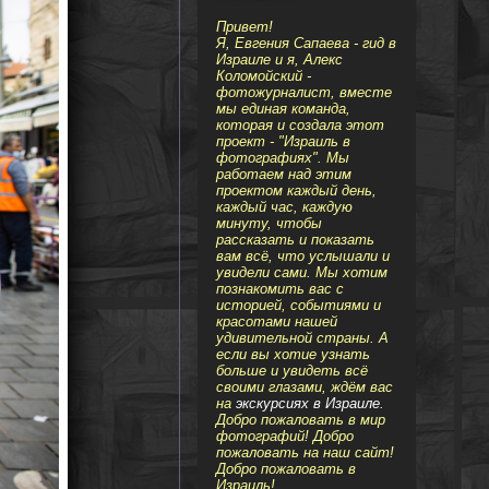
Привет!
Я, Евгения Сапаева - гид в
Израиле и я, Алекс
Коломойский -
фотожурналист, вместе
мы единая команда,
которая и создала этот
проект - "Израиль в
фотографиях". Мы
работаем над этим
проектом каждый день,
каждый час, каждую
минуту, чтобы
рассказать и показать
вам всё, что услышали и
увидели сами. Мы хотим
познакомить вас с
историей, событиями и
красотами нашей
удивительной страны. А
если вы хотие узнать
больше и увидеть всё
своими глазами, ждём вас
на
экскурсиях в Израиле
.
Добро пожаловать в мир
фотографий! Добро
пожаловать на наш сайт!
Добро пожаловать в
Израиль!