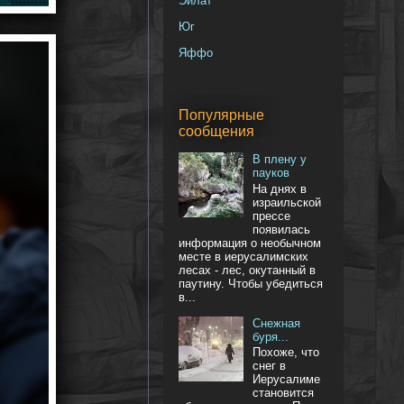
Эйлат
Юг
Яффо
Популярные
сообщения
В плену у
пауков
На днях в
израильской
прессе
появилась
информация о необычном
месте в иерусалимских
лесах - лес, окутанный в
паутину. Чтобы убедиться
в...
Снежная
буря...
Похоже, что
снег в
Иерусалиме
становится