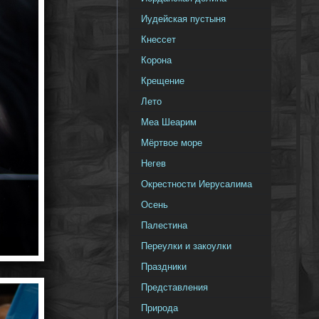
Иудейская пустыня
Кнессет
Корона
Крещение
Лето
Меа Шеарим
Мёртвое море
Негев
Окрестности Иерусалима
Осень
Палестина
Переулки и закоулки
Праздники
Представления
Природа