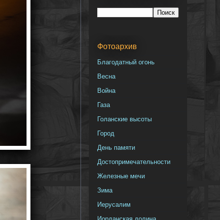
Фотоархив
Благодатный огонь
Весна
Война
Газа
Голанские высоты
Город
День памяти
Достопримечательности
Железные мечи
Зима
Иерусалим
Иорданская долина