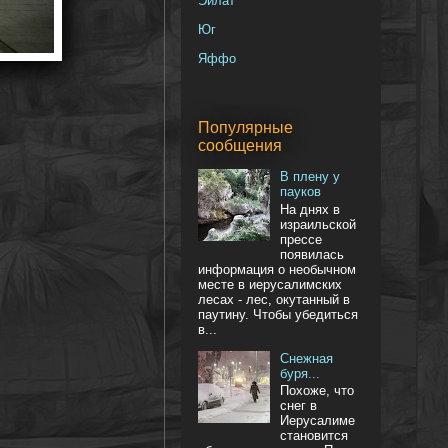
Эйлат
Юг
Яффо
Популярные
сообщения
В плену у
пауков
На днях в
израильской
прессе
появилась
информация о необычном
месте в иерусалимских
лесах - лес, окутанный в
паутину. Чтобы убедиться
в...
Снежная
буря...
Похоже, что
снег в
Иерусалиме
становится