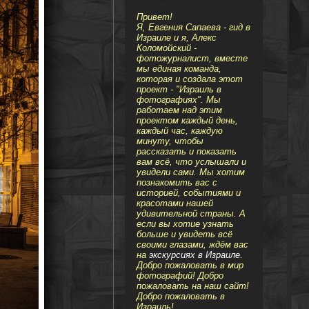
Привет!
Я, Евгения Сапаева - гид в
Израиле и я, Алекс
Коломойский -
фотожурналист, вместе
мы единая команда,
которая и создала этот
проект - "Израиль в
фотографиях". Мы
работаем над этим
проектом каждый день,
каждый час, каждую
минуту, чтобы
рассказать и показать
вам всё, что услышали и
увидели сами. Мы хотим
познакомить вас с
историей, событиями и
красотами нашей
удивительной страны. А
если вы хотие узнать
больше и увидеть всё
своими глазами, ждём вас
на
экскурсиях в Израиле
.
Добро пожаловать в мир
фотографий! Добро
пожаловать на наш сайт!
Добро пожаловать в
Израиль!