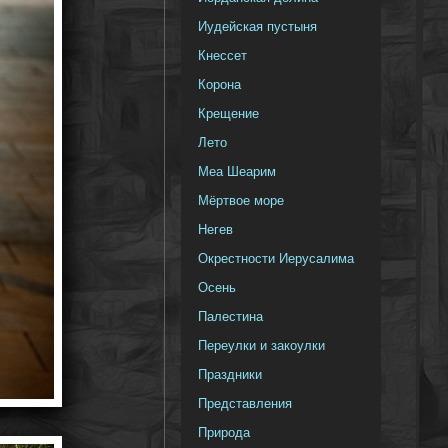
Иудейская пустыня
Кнессет
Корона
Крещение
Лето
Меа Шеарим
Мёртвое море
Негев
Окрестности Иерусалима
Осень
Палестина
Переулки и закоулки
Праздники
Представления
Природа