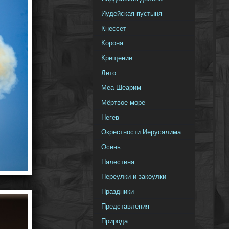
Иудейская пустыня
Кнессет
Корона
Крещение
Лето
Меа Шеарим
Мёртвое море
Негев
Окрестности Иерусалима
Осень
Палестина
Переулки и закоулки
Праздники
Представления
Природа