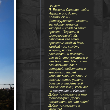
Привет!
Я, Евгения Сапаева - гид в
Израиле и я, Алекс
Коломойский -
фотожурналист, вместе
мы единая команда,
которая и создала этот
проект - "Израиль в
фотографиях". Мы
работаем над этим
проектом каждый день,
каждый час, каждую
минуту, чтобы
рассказать и показать
вам всё, что услышали и
увидели сами. Мы хотим
познакомить вас с
историей, событиями и
красотами нашей
удивительной страны. А
если вы хотие узнать
больше и увидеть всё
своими глазами, ждём вас
на
экскурсиях в Израиле
.
Добро пожаловать в мир
фотографий! Добро
пожаловать на наш сайт!
Добро пожаловать в
Израиль!