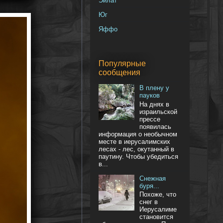
Эйлат
Юг
Яффо
Популярные
сообщения
В плену у
пауков
На днях в
израильской
прессе
появилась
информация о необычном
месте в иерусалимских
лесах - лес, окутанный в
паутину. Чтобы убедиться
в...
Снежная
буря...
Похоже, что
снег в
Иерусалиме
становится