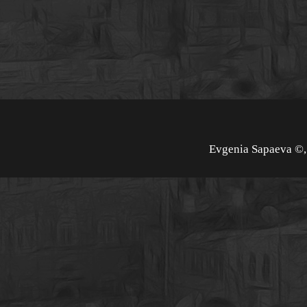
Evgenia Sapaeva ©