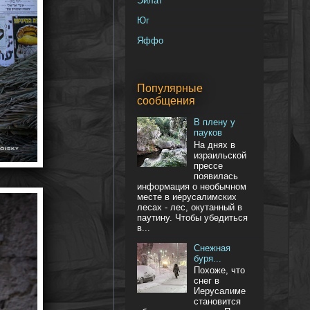
Эйлат
Юг
Яффо
Популярные
сообщения
В плену у
пауков
На днях в
израильской
прессе
появилась
информация о необычном
месте в иерусалимских
лесах - лес, окутанный в
паутину. Чтобы убедиться
в...
Снежная
буря...
Похоже, что
снег в
Иерусалиме
становится