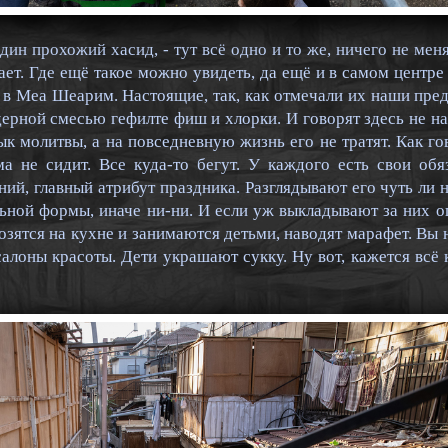
дин прохожий хасид, - тут всё одно и то же, ничего не мен
вает. Где ещё такое можно увидеть, да ещё и в самом центр
, в Меа Шеарим. Настоящие, так, как отмечали их наши пред
ерной смесью гефилте фиш и хлорки. И говорят здесь не на 
ык молитвы, а на повседневную жизнь его не тратят. Как го
ма не сидит. Все куда-то бегут. У каждого есть свои об
ний, главный атрибут праздника. Разглядывают его чуть ли 
ьной формы, иначе ни-ни. И если уж выкладывают за них о
зятся на кухне и занимаются детьми, наводят марафет. Вы н
салоны красоты. Дети украшают сукку. Ну вот, кажется всё 