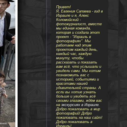
Привет!
Я, Евгения Сапаева - гид в
Израиле и я, Алекс
Коломойский -
фотожурналист, вместе
мы единая команда,
которая и создала этот
проект - "Израиль в
фотографиях". Мы
работаем над этим
проектом каждый день,
каждый час, каждую
минуту, чтобы
рассказать и показать
вам всё, что услышали и
увидели сами. Мы хотим
познакомить вас с
историей, событиями и
красотами нашей
удивительной страны. А
если вы хотие узнать
больше и увидеть всё
своими глазами, ждём вас
на
экскурсиях в Израиле
.
Добро пожаловать в мир
фотографий! Добро
пожаловать на наш сайт!
Добро пожаловать в
Израиль!