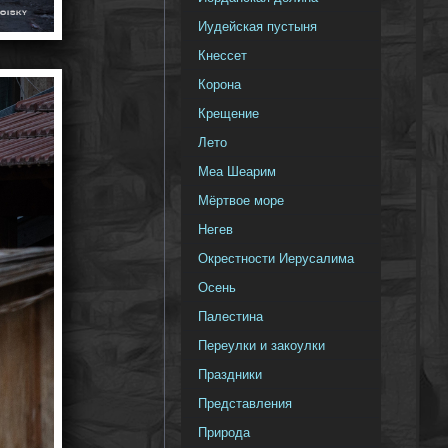
Иудейская пустыня
Кнессет
Корона
Крещение
Лето
Меа Шеарим
Мёртвое море
Негев
Окрестности Иерусалима
Осень
Палестина
Переулки и закоулки
Праздники
Представления
Природа