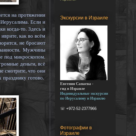
яется на протяжении
Экскурсии в Израиле
е Иерусалима. Если и
ки когда-то. Здесь и
иврите, как во всём
ворится, не бросают
язанности. Мужчины
не под микроскопом.
громные деньги, всё
е смотрите, что они
к празднику готово.
Евгения Сапаева -
гид в Израиле
Индивидуальные экскурсии
по Иерусалиму и Израилю
☏ +972-52-2377966
Фотографии в
Израиле