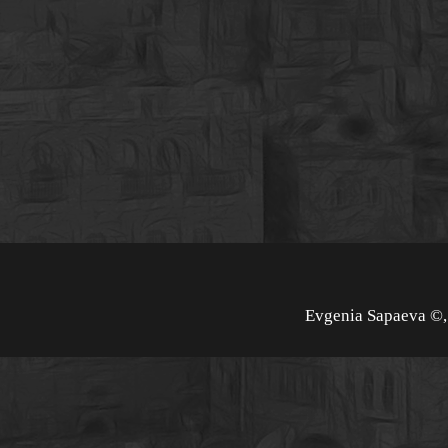
Evgenia Sapaeva ©