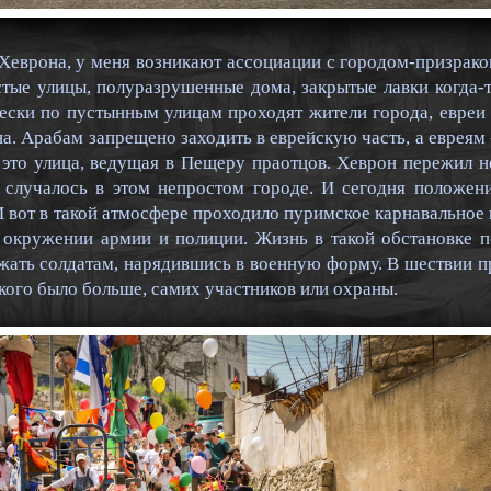
 Хеврона, у меня возникают ассоциации с городом-призрако
стые улицы, полуразрушенные дома, закрытые лавки когда-
ски по пустынным улицам проходят жители города, евреи 
а. Арабам запрещено заходить в еврейскую часть, а евреям 
- это улица, ведущая в Пещеру праотцов. Хеврон пережил 
случалось в этом непростом городе. И сегодня положени
И вот в такой атмосфере проходило пуримское карнавальное 
 окружении армии и полиции. Жизнь в такой обстановке п
жать солдатам, нарядившись в военную форму. В шествии п
 кого было больше, самих участников или охраны.