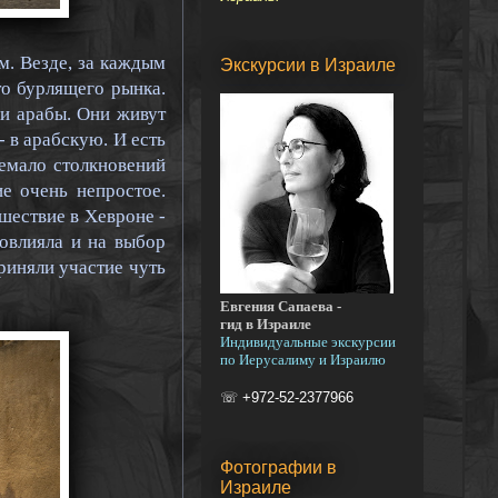
м. Везде, за каждым
Экскурсии в Израиле
то бурлящего рынка.
и арабы. Они живут
- в арабскую. И есть
немало столкновений
е очень непростое.
шествие в Хевроне -
овлияла и на выбор
риняли участие чуть
Евгения Сапаева -
гид в Израиле
Индивидуальные экскурсии
по Иерусалиму и Израилю
☏ +972-52-2377966
Фотографии в
Израиле