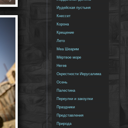
Иудейская пустыня
Кнессет
Корона
Крещение
Лето
Меа Шеарим
Мёртвое море
Негев
Окрестности Иерусалима
Осень
Палестина
Переулки и закоулки
Праздники
Представления
Природа