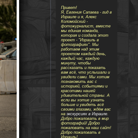
Привет!
Я, Евгения Сапаева - гид в
Израиле и я, Алекс
Коломойский -
фотожурналист, вместе
мы единая команда,
которая и создала этот
проект - "Израиль в
фотографиях". Мы
работаем над этим
проектом каждый день,
каждый час, каждую
минуту, чтобы
рассказать и показать
вам всё, что услышали и
увидели сами. Мы хотим
познакомить вас с
историей, событиями и
красотами нашей
удивительной страны. А
если вы хотие узнать
больше и увидеть всё
своими глазами, ждём вас
на
экскурсиях в Израиле
.
Добро пожаловать в мир
фотографий! Добро
пожаловать на наш сайт!
Добро пожаловать в
Израиль!