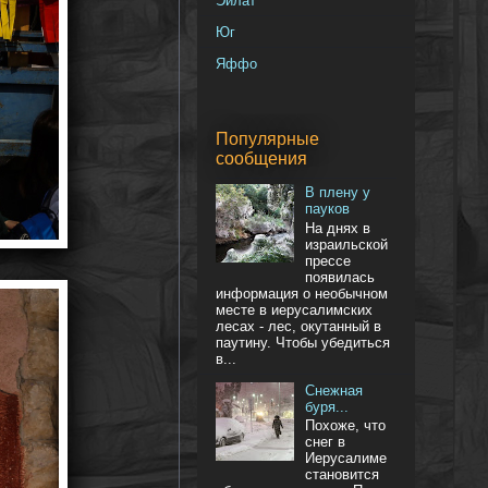
Эйлат
Юг
Яффо
Популярные
сообщения
В плену у
пауков
На днях в
израильской
прессе
появилась
информация о необычном
месте в иерусалимских
лесах - лес, окутанный в
паутину. Чтобы убедиться
в...
Снежная
буря...
Похоже, что
снег в
Иерусалиме
становится